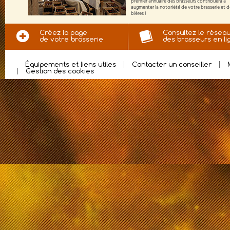
premier annuaire des brasseurs contribuera à
augmenter la notoriété de votre brasserie et 
bières !
Créez la page
Consultez le résea
de votre brasserie
des brasseurs en li
Équipements et liens utiles
Contacter un conseiller
Gestion des cookies