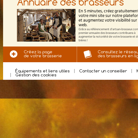
Annuaire des brasseurs
En 5 minutes, créez gratuitemen
votre mini site sur notre platef
et augmentez votre visibilité sur 
web.
Grâce au référencement d'artsan-brasseur.com
premier annuaire des brasseurs contribuera à
augmenter la notoriété de votre brasserie et 
bières !
Créez la page
Consultez le résea
de votre brasserie
des brasseurs en li
Équipements et liens utiles
Contacter un conseiller
Gestion des cookies