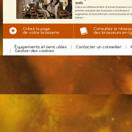
web.
Grâce au référencement d'artsan-brasseur.com
premier annuaire des brasseurs contribuera à
augmenter la notoriété de votre brasserie et 
bières !
Créez la page
Consultez le résea
de votre brasserie
des brasseurs en li
Équipements et liens utiles
Contacter un conseiller
Gestion des cookies