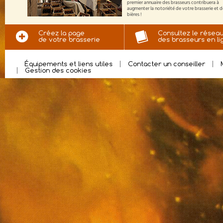
premier annuaire des brasseurs contribuera à
augmenter la notoriété de votre brasserie et 
bières !
Créez la page
Consultez le résea
de votre brasserie
des brasseurs en li
Équipements et liens utiles
Contacter un conseiller
Gestion des cookies