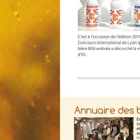
C’est à l’occasion de l’édition 201
Concours International de Lyon q
bière B06 ambrée a décroché la m
d’Or.
Annuaire des 
E
v
e
w
Gr