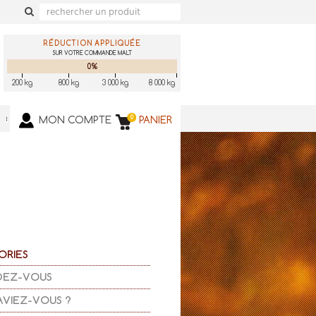
RÉDUCTION APPLIQUÉE
SUR VOTRE COMMANDE MALT
0%
200 kg
800 kg
3 000 kg
8 000 kg
0
MON COMPTE
PANIER
ORIES
DEZ-VOUS
AVIEZ-VOUS ?