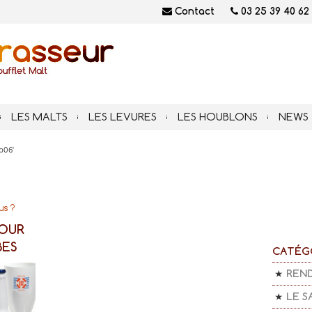
Contact
03 25 39 40 62
LES MALTS
LES LEVURES
LES HOUBLONS
NEWS
b06'
us ?
POUR
BES
CATÉG
REN
LE S