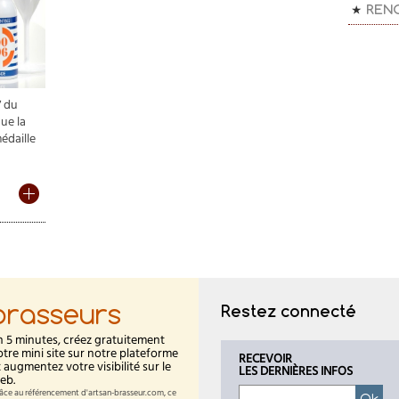
REN
7 du
ue la
édaille
brasseurs
Restez connecté
n 5 minutes, créez gratuitement
otre mini site sur notre plateforme
RECEVOIR
t augmentez votre visibilité sur le
LES DERNIÈRES INFOS
eb.
âce au référencement d'artsan-brasseur.com, ce
Ok