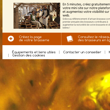
En 5 minutes, créez gratuitemen
votre mini site sur notre platef
et augmentez votre visibilité sur 
web.
Grâce au référencement d'artsan-brasseur.com
premier annuaire des brasseurs contribuera à
augmenter la notoriété de votre brasserie et 
bières !
Créez la page
Consultez le résea
de votre brasserie
des brasseurs en li
Équipements et liens utiles
Contacter un conseiller
Gestion des cookies