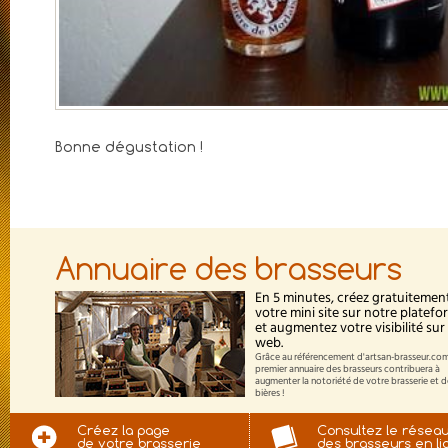
Bonne dégustation !
Annuaire des brasseurs
En 5 minutes, créez gratuitemen
votre mini site sur notre platef
et augmentez votre visibilité sur 
web.
Grâce au référencement d'artsan-brasseur.com
premier annuaire des brasseurs contribuera à
augmenter la notoriété de votre brasserie et 
bières !
Créez la page
Consultez le résea
de votre brasserie
des brasseurs en li