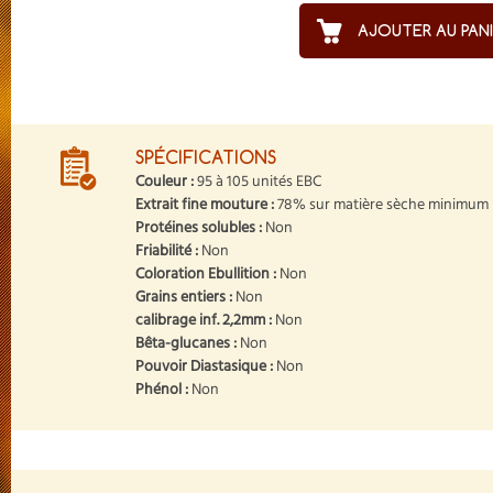
AJOUTER AU PAN
SPÉCIFICATIONS
Couleur :
95 à 105 unités EBC
Extrait fine mouture :
78% sur matière sèche minimum
Protéines solubles :
Non
Friabilité :
Non
Coloration Ebullition :
Non
Grains entiers :
Non
calibrage inf. 2,2mm :
Non
Bêta-glucanes :
Non
Pouvoir Diastasique :
Non
Phénol :
Non