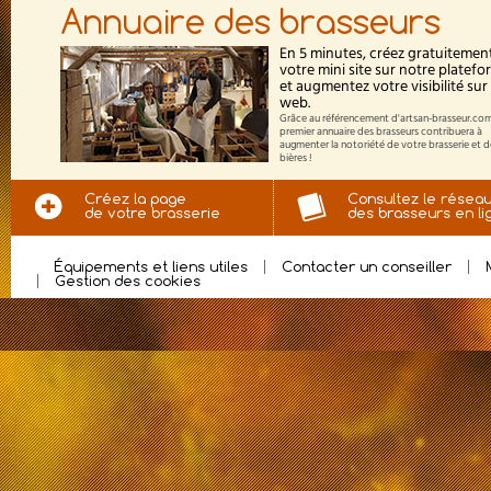
Annuaire des brasseurs
En 5 minutes, créez gratuitemen
votre mini site sur notre platef
et augmentez votre visibilité sur 
web.
Grâce au référencement d'artsan-brasseur.com
premier annuaire des brasseurs contribuera à
augmenter la notoriété de votre brasserie et 
bières !
Créez la page
Consultez le résea
de votre brasserie
des brasseurs en li
Équipements et liens utiles
Contacter un conseiller
Gestion des cookies