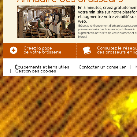
En 5 minutes, créez gratuitemen
votre mini site sur notre platef
et augmentez votre visibilité sur 
web.
Grâce au référencement d'artsan-brasseur.com
premier annuaire des brasseurs contribuera à
augmenter la notoriété de votre brasserie et 
bières !
Créez la page
Consultez le résea
de votre brasserie
des brasseurs en li
Équipements et liens utiles
Contacter un conseiller
Gestion des cookies