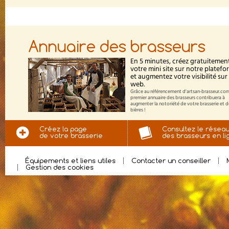
Annuaire des brasseurs
En 5 minutes, créez gratuitemen
votre mini site sur notre platef
et augmentez votre visibilité sur 
web.
Grâce au référencement d'artsan-brasseur.com
premier annuaire des brasseurs contribuera à
augmenter la notoriété de votre brasserie et 
bières !
Créez la page
Consultez le résea
de votre brasserie
des brasseurs en li
Équipements et liens utiles
Contacter un conseiller
Gestion des cookies